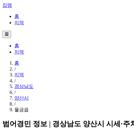
집맵
홈
지역
☰
홈
지역
홈
/
지역
/
경상남도
/
양산시
/
물금읍
범어경민 정보 | 경상남도 양산시 시세·주차