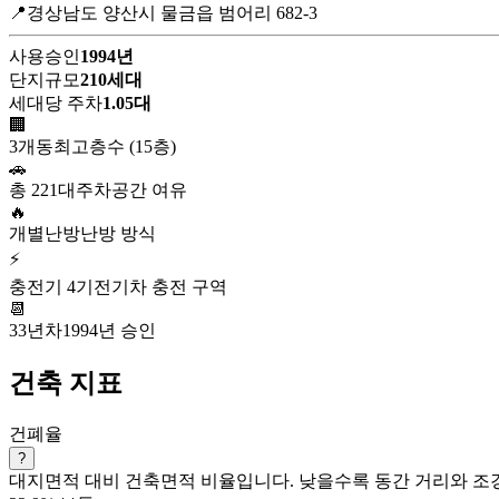
📍경상남도 양산시 물금읍 범어리 682-3
사용승인
1994년
단지규모
210세대
세대당 주차
1.05대
🏢
3개동
최고층수 (15층)
🚗
총 221대
주차공간 여유
🔥
개별난방
난방 방식
⚡
충전기 4기
전기차 충전 구역
📆
33년차
1994년 승인
건축 지표
건폐율
?
대지면적 대비 건축면적 비율입니다. 낮을수록 동간 거리와 조경