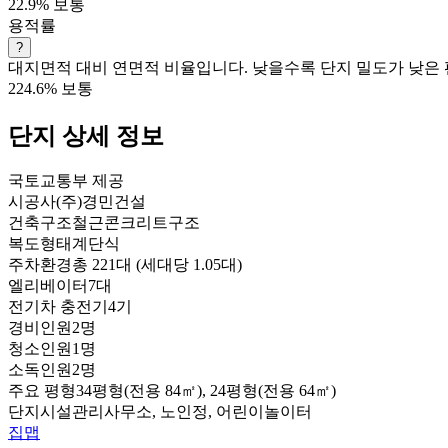
22.9%
보통
용적률
?
대지면적 대비 연면적 비율입니다. 낮을수록 단지 밀도가 낮은 
224.6%
보통
단지 상세 정보
국토교통부 제공
시공사
(주)경민건설
건축구조
철근콘크리트구조
복도형태
계단식
주차환경
총 221대 (세대당 1.05대)
엘리베이터
7대
전기차 충전기
4기
경비인원
2명
청소인원
1명
소독인원
2명
주요 평형
34평형(전용 84㎡), 24평형(전용 64㎡)
단지시설
관리사무소, 노인정, 어린이놀이터
집맵