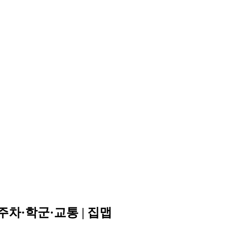
주차·학군·교통 | 집맵