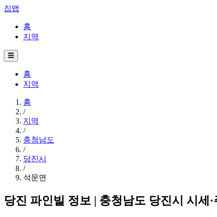
집맵
홈
지역
☰
홈
지역
홈
/
지역
/
충청남도
/
당진시
/
석문면
당진 파인빌 정보 | 충청남도 당진시 시세·