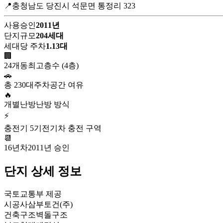
📍충청남도 당진시 석문면 통정리 323
사용승인
2011년
단지규모
204세대
세대당 주차
1.13대
🏢
24개동
최고층수 (4층)
🚗
총 230대
주차공간 여유
🔥
개별난방
난방 방식
⚡
충전기 5기
전기차 충전 구역
📆
16년차
2011년 승인
단지 상세 정보
국토교통부 제공
시공사
삼부토건(주)
건축구조
벽돌구조