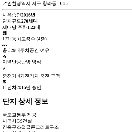
📍인천광역시 서구 청라동 104-2
사용승인
2016년
단지규모
270세대
세대당 주차
1.22대
🏢
17개동
최고층수 (4층)
🚗
총 329대
주차공간 여유
🔥
지역난방
난방 방식
⚡
충전기 4기
전기차 충전 구역
📆
11년차
2016년 승인
단지 상세 정보
국토교통부 제공
시공사
GS건설
건축구조
철골콘크리트구조