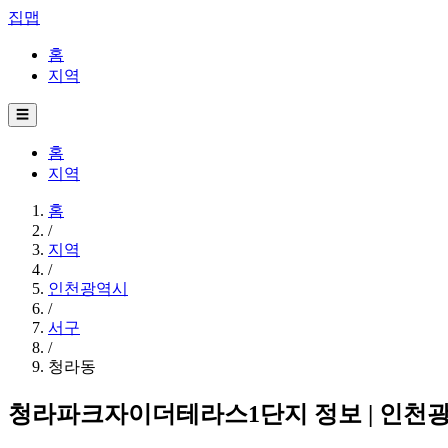
집맵
홈
지역
☰
홈
지역
홈
/
지역
/
인천광역시
/
서구
/
청라동
청라파크자이더테라스1단지 정보 | 인천광역