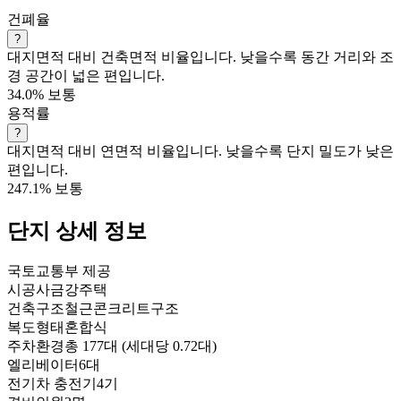
건폐율
?
대지면적 대비 건축면적 비율입니다. 낮을수록 동간 거리와 조
경 공간이 넓은 편입니다.
34.0%
보통
용적률
?
대지면적 대비 연면적 비율입니다. 낮을수록 단지 밀도가 낮은
편입니다.
247.1%
보통
단지 상세 정보
국토교통부 제공
시공사
금강주택
건축구조
철근콘크리트구조
복도형태
혼합식
주차환경
총 177대 (세대당 0.72대)
엘리베이터
6대
전기차 충전기
4기