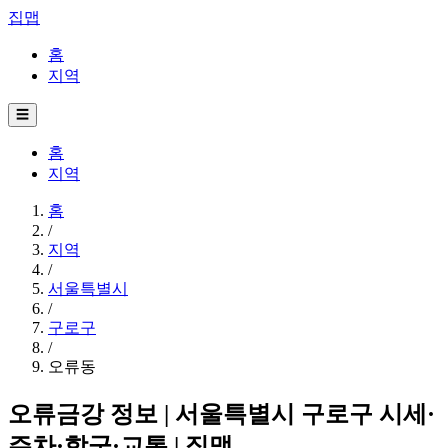
집맵
홈
지역
☰
홈
지역
홈
/
지역
/
서울특별시
/
구로구
/
오류동
오류금강 정보 | 서울특별시 구로구 시세·
주차·학군·교통 | 집맵