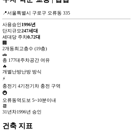
📍서울특별시 구로구 오류동 335
사용승인
1996년
단지규모
247세대
세대당 주차
0.72대
🏢
2개동
최고층수 (19층)
🚗
총 177대
주차공간 여유
🔥
개별난방
난방 방식
⚡
충전기 4기
전기차 충전 구역
🚇
오류동역
도보 5~10분이내
📆
31년차
1996년 승인
건축 지표