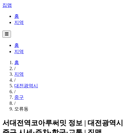
집맵
홈
지역
☰
홈
지역
홈
/
지역
/
대전광역시
/
중구
/
오류동
서대전역코아루써밋 정보 | 대전광역시
중구 시세·주차·학군·교통 | 집맵