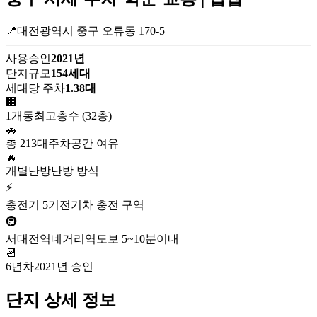
📍대전광역시 중구 오류동 170-5
사용승인
2021년
단지규모
154세대
세대당 주차
1.38대
🏢
1개동
최고층수 (32층)
🚗
총 213대
주차공간 여유
🔥
개별난방
난방 방식
⚡
충전기 5기
전기차 충전 구역
🚇
서대전역네거리역
도보 5~10분이내
📆
6년차
2021년 승인
단지 상세 정보