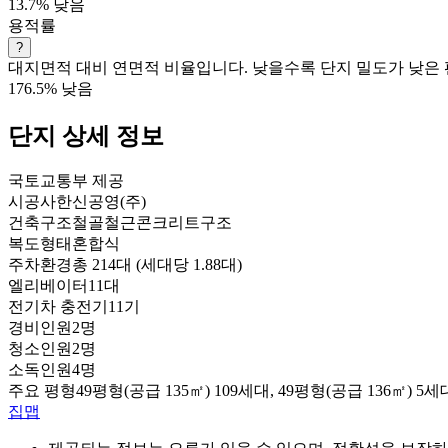
13.7%
낮음
용적률
?
대지면적 대비 연면적 비율입니다. 낮을수록 단지 밀도가 낮은 
176.5%
낮음
단지 상세 정보
국토교통부 제공
시공사
한신공영(주)
건축구조
철골철근콘크리트구조
복도형태
혼합식
주차환경
총 214대 (세대당 1.88대)
엘리베이터
11대
전기차 충전기
11기
경비인원
2명
청소인원
2명
소독인원
4명
주요 평형
49평형(공급 135㎡) 109세대, 49평형(공급 136㎡) 5세
집맵