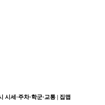
 시세·주차·학군·교통 | 집맵