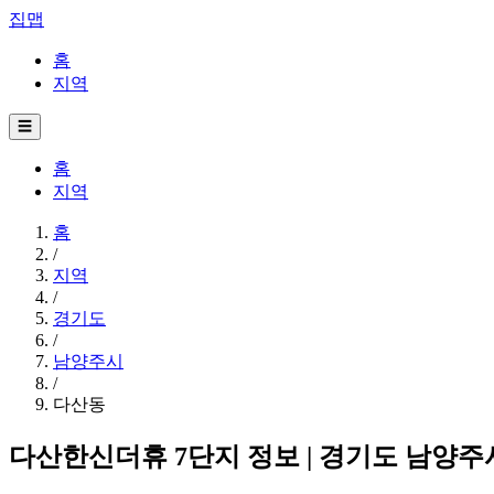
집맵
홈
지역
☰
홈
지역
홈
/
지역
/
경기도
/
남양주시
/
다산동
다산한신더휴 7단지 정보 | 경기도 남양주시