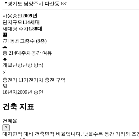
📍경기도 남양주시 다산동 681
사용승인
2009년
단지규모
114세대
세대당 주차
1.88대
🏢
7개동
최고층수 (8층)
🚗
총 214대
주차공간 여유
🔥
개별난방
난방 방식
⚡
충전기 11기
전기차 충전 구역
📆
18년차
2009년 승인
건축 지표
건폐율
?
대지면적 대비 건축면적 비율입니다. 낮을수록 동간 거리와 조경