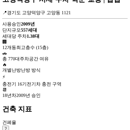
📍경기도 고양덕양구 고양동 1121
사용승인
2009년
단지규모
557세대
세대당 주차
1.38대
🏢
12개동
최고층수 (15층)
🚗
총 770대
주차공간 여유
🔥
개별난방
난방 방식
⚡
충전기 16기
전기차 충전 구역
📆
18년차
2009년 승인
건축 지표
건폐율
?