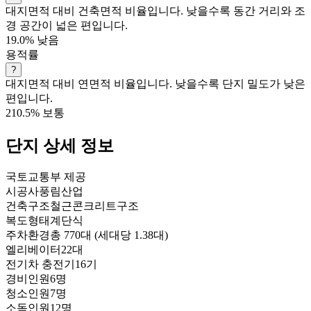
대지면적 대비 건축면적 비율입니다. 낮을수록 동간 거리와 조
경 공간이 넓은 편입니다.
19.0%
낮음
용적률
?
대지면적 대비 연면적 비율입니다. 낮을수록 단지 밀도가 낮은
편입니다.
210.5%
보통
단지 상세 정보
국토교통부 제공
시공사
풍림산업
건축구조
철근콘크리트구조
복도형태
계단식
주차환경
총 770대 (세대당 1.38대)
엘리베이터
22대
전기차 충전기
16기
경비인원
6명
청소인원
7명
소독인원
12명