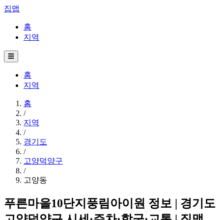
집맵
홈
지역
☰
홈
지역
홈
/
지역
/
경기도
/
고양덕양구
/
고양동
푸른마을10단지풍림아이원 정보 | 경기도
고양덕양구 시세·주차·학군·교통 | 집맵