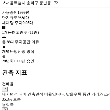
📍서울특별시 송파구 풍납동 172
사용승인
1999년
단지규모
93세대
세대당 주차
0.95대
🏢
1개동
최고층수 (11층)
🚗
총 88대
주차공간 여유
🔥
개별난방
난방 방식
📆
28년차
1999년 승인
건축 지표
건폐율
?
대지면적 대비 건축면적 비율입니다. 낮을수록 동간 거리와 조경
35.3%
보통
용적률
?