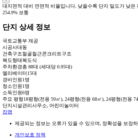
대지면적 대비 연면적 비율입니다. 낮을수록 단지 밀도가 낮은 
254.9%
보통
단지 상세 정보
국토교통부 제공
시공사
대동
건축구조
철골철근콘크리트구조
복도형태
복도식
주차환경
총 88대 (세대당 0.95대)
엘리베이터
15대
경비인원
1명
청소인원
1명
소독인원
6명
주요 평형
18평형(전용 59㎡), 24평형(전용 68㎡), 24평형(전용 7
단지시설
관리사무소, 어린이놀이터
집맵
제공되는 정보는 오류가 있을 수 있으며, 정확성을 보장하
개인보호 정책