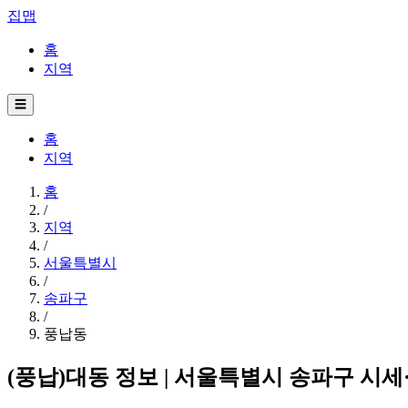
집맵
홈
지역
☰
홈
지역
홈
/
지역
/
서울특별시
/
송파구
/
풍납동
(풍납)대동 정보 | 서울특별시 송파구 시세·