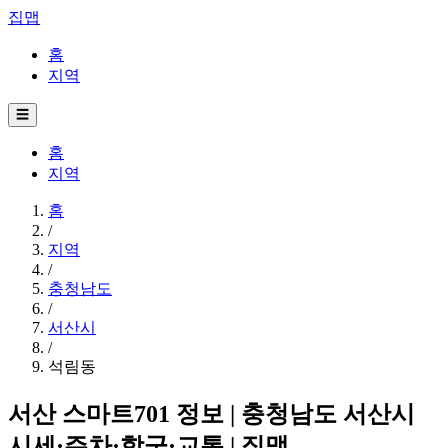
집맵
홈
지역
☰
홈
지역
홈
/
지역
/
충청남도
/
서산시
/
석림동
서산 스마트701 정보 | 충청남도 서산시
시세·주차·학군·교통 | 집맵