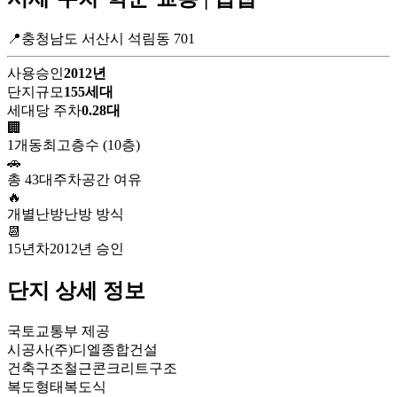
📍충청남도 서산시 석림동 701
사용승인
2012년
단지규모
155세대
세대당 주차
0.28대
🏢
1개동
최고층수 (10층)
🚗
총 43대
주차공간 여유
🔥
개별난방
난방 방식
📆
15년차
2012년 승인
단지 상세 정보
국토교통부 제공
시공사
(주)디엘종합건설
건축구조
철근콘크리트구조
복도형태
복도식