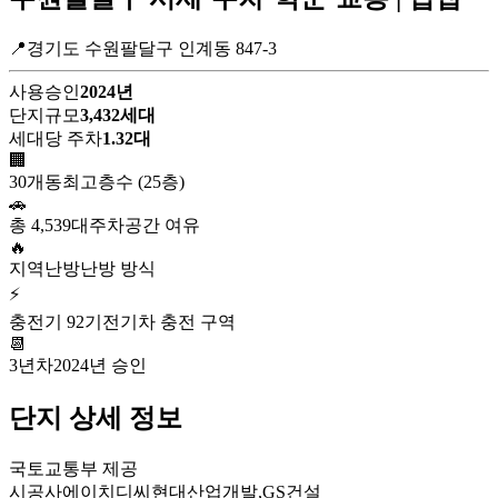
📍경기도 수원팔달구 인계동 847-3
사용승인
2024년
단지규모
3,432세대
세대당 주차
1.32대
🏢
30개동
최고층수 (25층)
🚗
총 4,539대
주차공간 여유
🔥
지역난방
난방 방식
⚡
충전기 92기
전기차 충전 구역
📆
3년차
2024년 승인
단지 상세 정보
국토교통부 제공
시공사
에이치디씨현대산업개발,GS건설