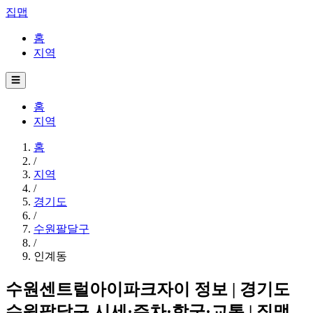
집맵
홈
지역
☰
홈
지역
홈
/
지역
/
경기도
/
수원팔달구
/
인계동
수원센트럴아이파크자이 정보 | 경기도
수원팔달구 시세·주차·학군·교통 | 집맵