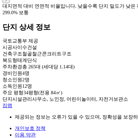
대지면적 대비 연면적 비율입니다. 낮을수록 단지 밀도가 낮은 
299.0%
보통
단지 상세 정보
국토교통부 제공
시공사
이수건설
건축구조
철골철근콘크리트구조
복도형태
계단식
주차환경
총 265대 (세대당 1.14대)
경비인원
4명
청소인원
2명
소독인원
12명
주요 평형
34평형(전용 84㎡)
단지시설
관리사무소, 노인정, 어린이놀이터, 자전거보관소
집맵
제공되는 정보는 오류가 있을 수 있으며, 정확성을 보장하
개인보호 정책
이용 약관