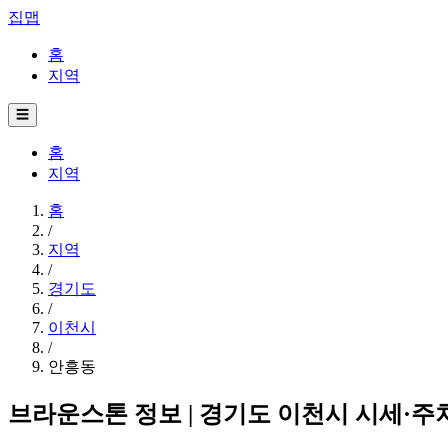
집맵
홈
지역
☰
홈
지역
홈
/
지역
/
경기도
/
이천시
/
안흥동
브라운스톤 정보 | 경기도 이천시 시세·주차