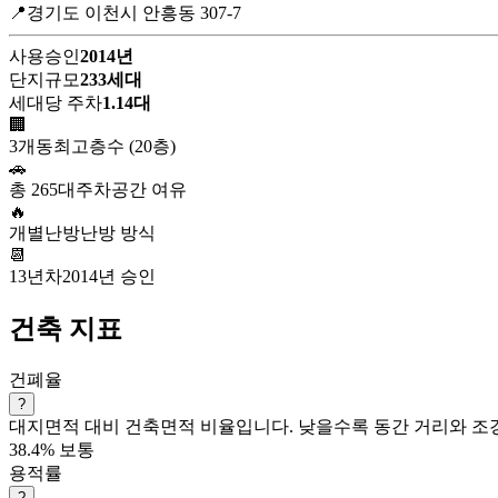
📍경기도 이천시 안흥동 307-7
사용승인
2014년
단지규모
233세대
세대당 주차
1.14대
🏢
3개동
최고층수 (20층)
🚗
총 265대
주차공간 여유
🔥
개별난방
난방 방식
📆
13년차
2014년 승인
건축 지표
건폐율
?
대지면적 대비 건축면적 비율입니다. 낮을수록 동간 거리와 조경
38.4%
보통
용적률
?