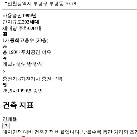
📍인천광역시 부평구 부평동 70-78
사용승인
1999년
단지규모
202세대
세대당 주차
0.94대
🏢
1개동
최고층수 (20층)
🚗
총 190대
주차공간 여유
🔥
개별난방
난방 방식
⚡
충전기 8기
전기차 충전 구역
📆
28년차
1999년 승인
건축 지표
건폐율
?
대지면적 대비 건축면적 비율입니다. 낮을수록 동간 거리와 조경