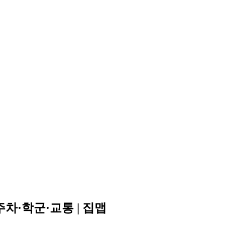
차·학군·교통 | 집맵