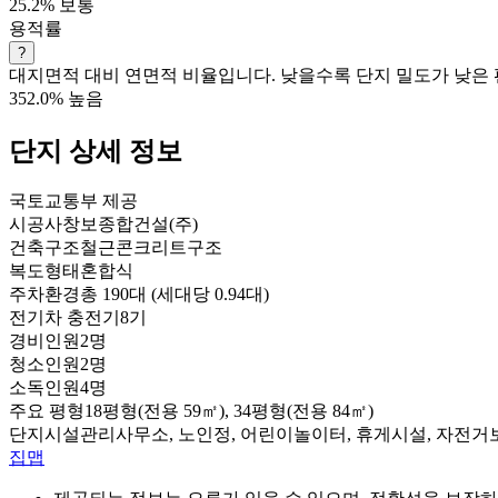
25.2%
보통
용적률
?
대지면적 대비 연면적 비율입니다. 낮을수록 단지 밀도가 낮은 
352.0%
높음
단지 상세 정보
국토교통부 제공
시공사
창보종합건설(주)
건축구조
철근콘크리트구조
복도형태
혼합식
주차환경
총 190대 (세대당 0.94대)
전기차 충전기
8기
경비인원
2명
청소인원
2명
소독인원
4명
주요 평형
18평형(전용 59㎡), 34평형(전용 84㎡)
단지시설
관리사무소, 노인정, 어린이놀이터, 휴게시설, 자전
집맵