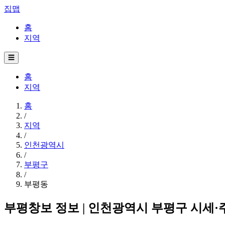
집맵
홈
지역
☰
홈
지역
홈
/
지역
/
인천광역시
/
부평구
/
부평동
부평창보 정보 | 인천광역시 부평구 시세·주