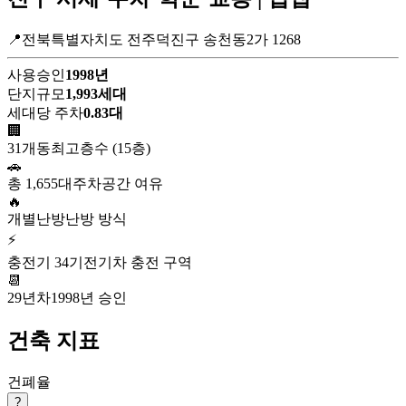
📍전북특별자치도 전주덕진구 송천동2가 1268
사용승인
1998년
단지규모
1,993세대
세대당 주차
0.83대
🏢
31개동
최고층수 (15층)
🚗
총 1,655대
주차공간 여유
🔥
개별난방
난방 방식
⚡
충전기 34기
전기차 충전 구역
📆
29년차
1998년 승인
건축 지표
건폐율
?