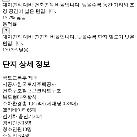
대지면적 대비 건축면적 비율입니다. 낮을수록 동간 거리와 조
경 공간이 넓은 편입니다.
15.7%
낮음
용적률
?
대지면적 대비 연면적 비율입니다. 낮을수록 단지 밀도가 낮은
편입니다.
179.3%
낮음
단지 상세 정보
국토교통부 제공
시공사
한국토지주택공사
건축구조
철근콘크리트구조
복도형태
혼합식
주차환경
총 1,655대 (세대당 0.83대)
엘리베이터
66대
전기차 충전기
34기
경비인원
15명
청소인원
18명
소독인원
4명