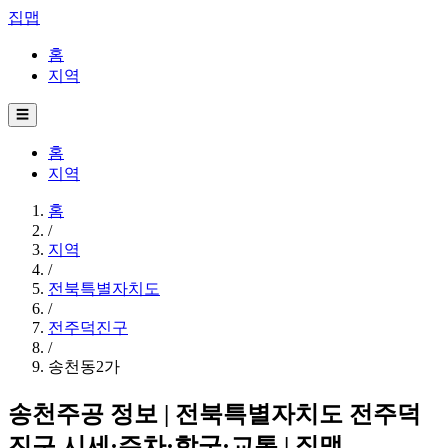
집맵
홈
지역
☰
홈
지역
홈
/
지역
/
전북특별자치도
/
전주덕진구
/
송천동2가
송천주공 정보 | 전북특별자치도 전주덕
진구 시세·주차·학군·교통 | 집맵