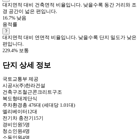
대지면적 대비 건축면적 비율입니다. 낮을수록 동간 거리와 조
경 공간이 넓은 편입니다.
16.7%
낮음
용적률
?
대지면적 대비 연면적 비율입니다. 낮을수록 단지 밀도가 낮은
편입니다.
229.4%
보통
단지 상세 정보
국토교통부 제공
시공사
(주)한라건설
건축구조
철근콘크리트구조
복도형태
계단식
주차환경
총 476대 (세대당 1.01대)
엘리베이터
12대
전기차 충전기
15기
경비인원
5명
청소인원
4명
소독인원
4명