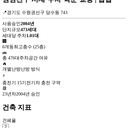
📍경기도 수원권선구 당수동 743
사용승인
2004년
단지규모
473세대
세대당 주차
1.01대
🏢
6개동
최고층수 (25층)
🚗
총 476대
주차공간 여유
🔥
개별난방
난방 방식
⚡
충전기 15기
전기차 충전 구역
📆
23년차
2004년 승인
건축 지표
건폐율
?