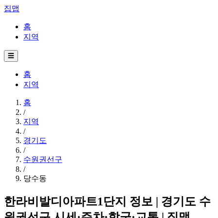
집맵
홈
지역
☰
홈
지역
홈
/
지역
/
경기도
/
수원권선구
/
당수동
한라비발디아파트1단지 정보 | 경기도 수
원권선구 시세·주차·학군·교통 | 집맵