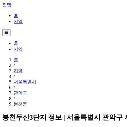
집맵
홈
지역
☰
홈
지역
홈
/
지역
/
서울특별시
/
관악구
/
봉천동
봉천두산3단지 정보 | 서울특별시 관악구 시