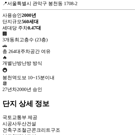
📍서울특별시 관악구 봉천동 1708-2
사용승인
2000년
단지규모
560세대
세대당 주차
0.47대
🏢
3개동
최고층수 (23층)
🚗
총 264대
주차공간 여유
🔥
개별난방
난방 방식
🚇
봉천역
도보 10~15분이내
📆
27년차
2000년 승인
단지 상세 정보
국토교통부 제공
시공사
두산건설
건축구조
철근콘크리트구조