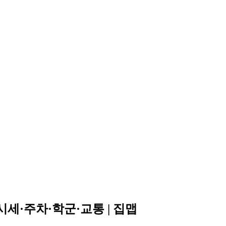
세·주차·학군·교통 | 집맵