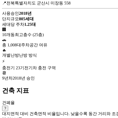
📍전북특별자치도 군산시 미장동 558
사용승인
2018년
단지규모
805세대
세대당 주차
1.25대
🏢
10개동
최고층수 (25층)
🚗
총 1,008대
주차공간 여유
🔥
개별난방
난방 방식
⚡
충전기 23기
전기차 충전 구역
📆
9년차
2018년 승인
건축 지표
건폐율
?
대지면적 대비 건축면적 비율입니다. 낮을수록 동간 거리와 조경