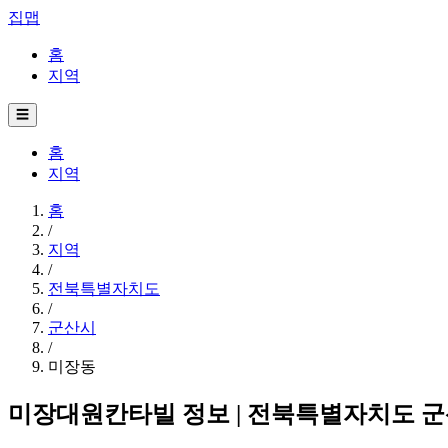
집맵
홈
지역
☰
홈
지역
홈
/
지역
/
전북특별자치도
/
군산시
/
미장동
미장대원칸타빌 정보 | 전북특별자치도 군산