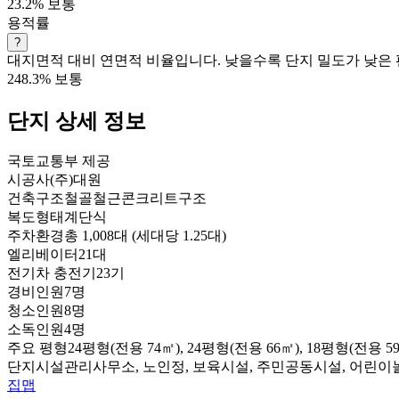
23.2%
보통
용적률
?
대지면적 대비 연면적 비율입니다. 낮을수록 단지 밀도가 낮은 
248.3%
보통
단지 상세 정보
국토교통부 제공
시공사
(주)대원
건축구조
철골철근콘크리트구조
복도형태
계단식
주차환경
총 1,008대 (세대당 1.25대)
엘리베이터
21대
전기차 충전기
23기
경비인원
7명
청소인원
8명
소독인원
4명
주요 평형
24평형(전용 74㎡), 24평형(전용 66㎡), 18평형(전용 59
단지시설
관리사무소, 노인정, 보육시설, 주민공동시설, 어린
집맵