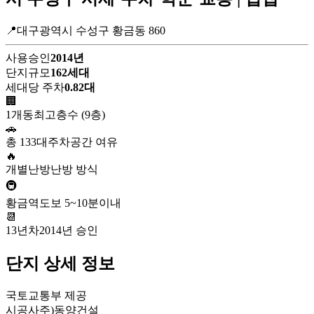
📍대구광역시 수성구 황금동 860
사용승인
2014년
단지규모
162세대
세대당 주차
0.82대
🏢
1개동
최고층수 (9층)
🚗
총 133대
주차공간 여유
🔥
개별난방
난방 방식
🚇
황금역
도보 5~10분이내
📆
13년차
2014년 승인
단지 상세 정보
국토교통부 제공
시공사
주)동양건설