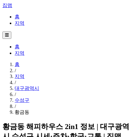
집맵
홈
지역
☰
홈
지역
홈
/
지역
/
대구광역시
/
수성구
/
황금동
황금동 해피하우스 2in1 정보 | 대구광역
시 수성구 시세·주차·학군·교통 | 집맵