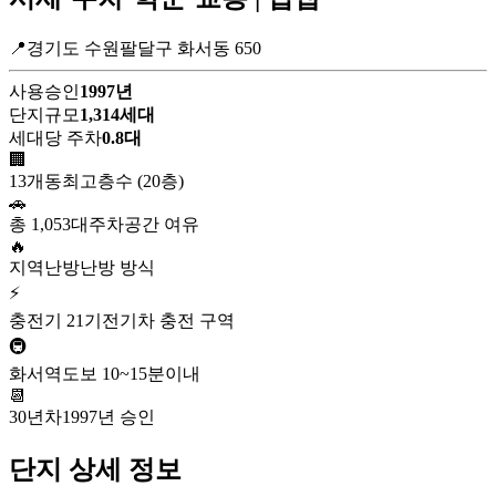
📍경기도 수원팔달구 화서동 650
사용승인
1997년
단지규모
1,314세대
세대당 주차
0.8대
🏢
13개동
최고층수 (20층)
🚗
총 1,053대
주차공간 여유
🔥
지역난방
난방 방식
⚡
충전기 21기
전기차 충전 구역
🚇
화서역
도보 10~15분이내
📆
30년차
1997년 승인
단지 상세 정보