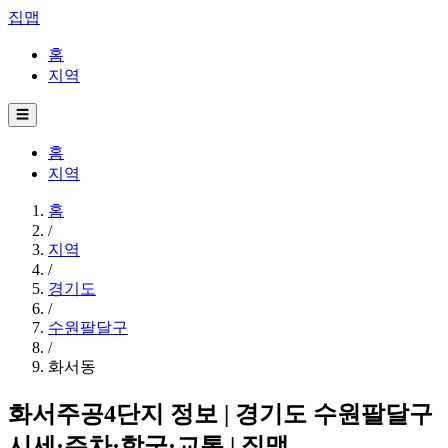
집맵
홈
지역
☰
홈
지역
홈
/
지역
/
경기도
/
수원팔달구
/
화서동
화서주공4단지 정보 | 경기도 수원팔달구
시세·주차·학군·교통 | 집맵