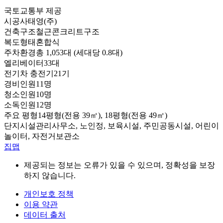
국토교통부 제공
시공사
태영(주)
건축구조
철근콘크리트구조
복도형태
혼합식
주차환경
총 1,053대 (세대당 0.8대)
엘리베이터
33대
전기차 충전기
21기
경비인원
11명
청소인원
10명
소독인원
12명
주요 평형
14평형(전용 39㎡), 18평형(전용 49㎡)
단지시설
관리사무소, 노인정, 보육시설, 주민공동시설, 어린이
놀이터, 자전거보관소
집맵
제공되는 정보는 오류가 있을 수 있으며, 정확성을 보장
하지 않습니다.
개인보호 정책
이용 약관
데이터 출처