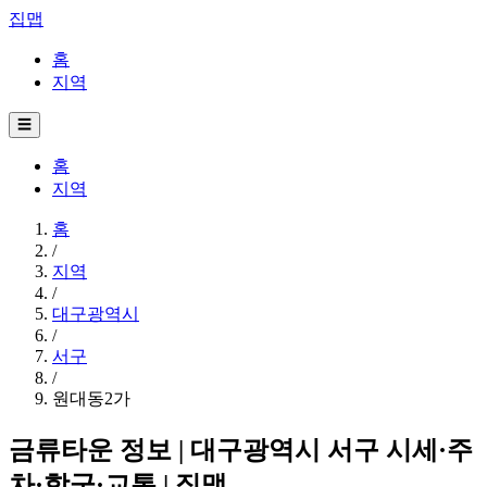
집맵
홈
지역
☰
홈
지역
홈
/
지역
/
대구광역시
/
서구
/
원대동2가
금류타운 정보 | 대구광역시 서구 시세·주
차·학군·교통 | 집맵