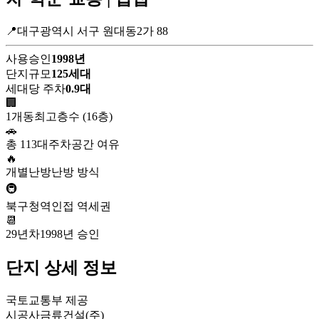
📍대구광역시 서구 원대동2가 88
사용승인
1998년
단지규모
125세대
세대당 주차
0.9대
🏢
1개동
최고층수 (16층)
🚗
총 113대
주차공간 여유
🔥
개별난방
난방 방식
🚇
북구청역
인접 역세권
📆
29년차
1998년 승인
단지 상세 정보
국토교통부 제공
시공사
금류건설(주)