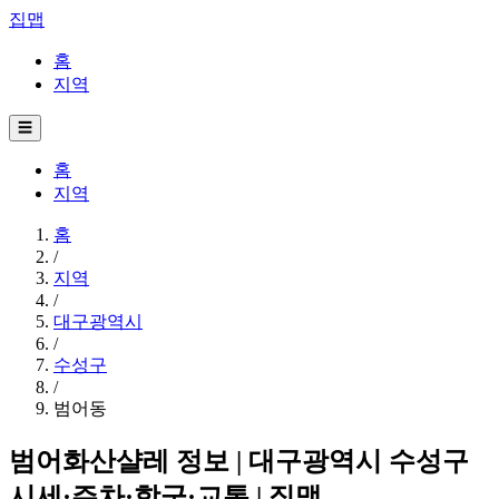
집맵
홈
지역
☰
홈
지역
홈
/
지역
/
대구광역시
/
수성구
/
범어동
범어화산샬레 정보 | 대구광역시 수성구
시세·주차·학군·교통 | 집맵