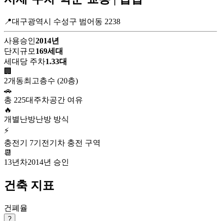
📍대구광역시 수성구 범어동 2238
사용승인
2014년
단지규모
169세대
세대당 주차
1.33대
🏢
2개동
최고층수 (20층)
🚗
총 225대
주차공간 여유
🔥
개별난방
난방 방식
⚡
충전기 7기
전기차 충전 구역
📆
13년차
2014년 승인
건축 지표
건폐율
?