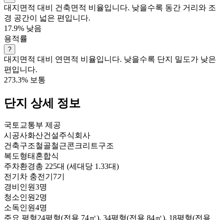
대지면적 대비 건축면적 비율입니다. 낮을수록 동간 거리와 조
경 공간이 넓은 편입니다.
17.9%
낮음
용적률
?
대지면적 대비 연면적 비율입니다. 낮을수록 단지 밀도가 낮은
편입니다.
273.3%
보통
단지 상세 정보
국토교통부 제공
시공사
화산건설주식회사
건축구조
철골철근콘크리트구조
복도형태
혼합식
주차환경
총 225대 (세대당 1.33대)
전기차 충전기
7기
경비인원
3명
청소인원
2명
소독인원
4명
주요 평형
24평형(전용 74㎡), 34평형(전용 84㎡), 18평형(전용