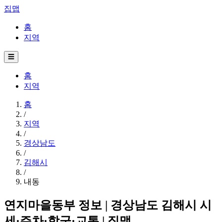
집맵
홈
지역
☰
홈
지역
홈
/
지역
/
경상남도
/
김해시
/
내동
연지마을동부 정보 | 경상남도 김해시 시
세·주차·학군·교통 | 집맵