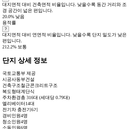
대지면적 대비 건축면적 비율입니다. 낮을수록 동간 거리와 조
경 공간이 넓은 편입니다.
20.0%
낮음
용적률
?
대지면적 대비 연면적 비율입니다. 낮을수록 단지 밀도가 낮은
편입니다.
212.2%
보통
단지 상세 정보
국토교통부 제공
시공사
동부건설
건축구조
철근콘크리트구조
복도형태
계단식
주차환경
총 316대 (세대당 0.79대)
엘리베이터
14대
전기차 충전기
6기
경비인원
4명
청소인원
4명
소독인원
6명