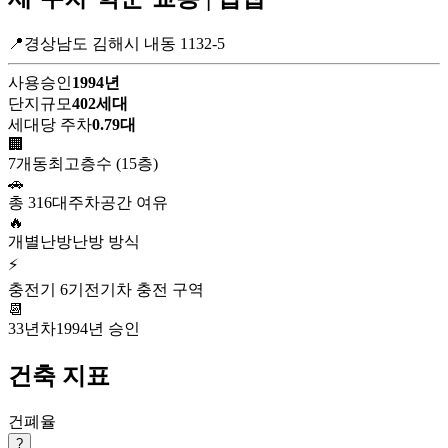
📍경상남도 김해시 내동 1132-5
사용승인
1994년
단지규모
402세대
세대당 주차
0.79대
🏢
7개동
최고층수 (15층)
🚗
총 316대
주차공간 여유
🔥
개별난방
난방 방식
⚡
충전기 6기
전기차 충전 구역
📆
33년차
1994년 승인
건축 지표
건폐율
?