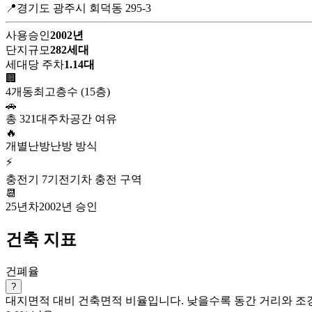
📍경기도 광주시 회덕동 295-3
사용승인
2002년
단지규모
282세대
세대당 주차
1.14대
🏢
4개동
최고층수 (15층)
🚗
총 321대
주차공간 여유
🔥
개별난방
난방 방식
⚡
충전기 7기
전기차 충전 구역
📆
25년차
2002년 승인
건축 지표
건폐율
?
대지면적 대비 건축면적 비율입니다. 낮을수록 동간 거리와 조경