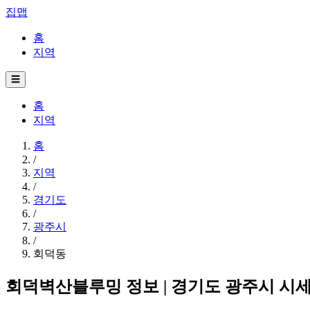
집맵
홈
지역
☰
홈
지역
홈
/
지역
/
경기도
/
광주시
/
회덕동
회덕벽산블루밍 정보 | 경기도 광주시 시세·