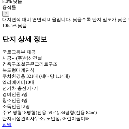
8.0%
낮음
용적률
?
대지면적 대비 연면적 비율입니다. 낮을수록 단지 밀도가 낮은 
106.5%
낮음
단지 상세 정보
국토교통부 제공
시공사
(주)벽산건설
건축구조
철근콘크리트구조
복도형태
계단식
주차환경
총 321대 (세대당 1.14대)
엘리베이터
10대
전기차 충전기
7기
경비인원
5명
청소인원
3명
소독인원
12명
주요 평형
18평형(전용 59㎡), 34평형(전용 84㎡)
단지시설
관리사무소, 노인정, 어린이놀이터
집맵