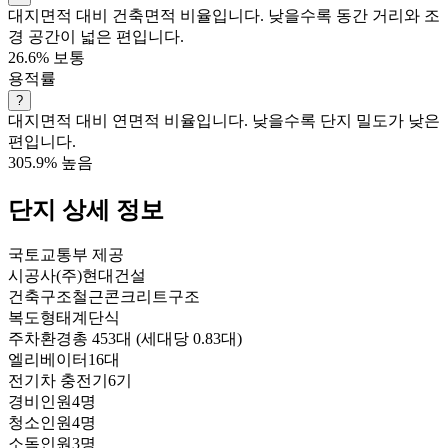
대지면적 대비 건축면적 비율입니다. 낮을수록 동간 거리와 조
경 공간이 넓은 편입니다.
26.6%
보통
용적률
?
대지면적 대비 연면적 비율입니다. 낮을수록 단지 밀도가 낮은
편입니다.
305.9%
높음
단지 상세 정보
국토교통부 제공
시공사
(주)현대건설
건축구조
철근콘크리트구조
복도형태
계단식
주차환경
총 453대 (세대당 0.83대)
엘리베이터
16대
전기차 충전기
6기
경비인원
4명
청소인원
4명
소독인원
3명