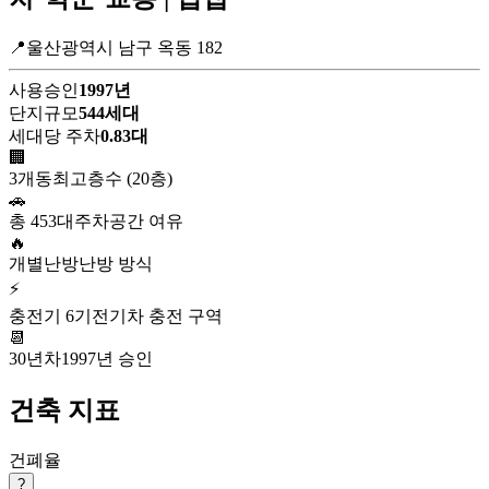
📍울산광역시 남구 옥동 182
사용승인
1997년
단지규모
544세대
세대당 주차
0.83대
🏢
3개동
최고층수 (20층)
🚗
총 453대
주차공간 여유
🔥
개별난방
난방 방식
⚡
충전기 6기
전기차 충전 구역
📆
30년차
1997년 승인
건축 지표
건폐율
?