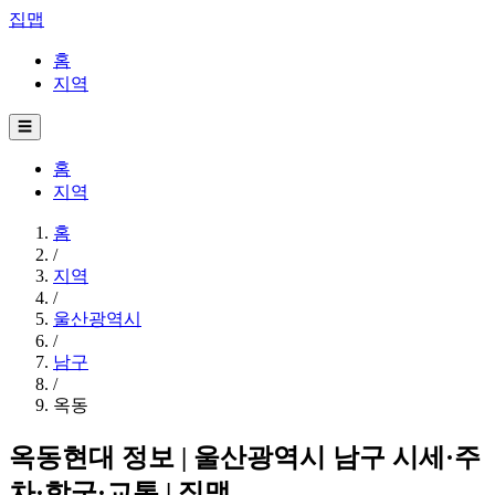
집맵
홈
지역
☰
홈
지역
홈
/
지역
/
울산광역시
/
남구
/
옥동
옥동현대 정보 | 울산광역시 남구 시세·주
차·학군·교통 | 집맵