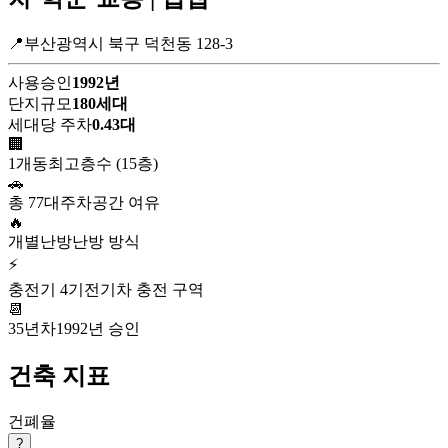
📍부산광역시 북구 덕천동 128-3
사용승인
1992년
단지규모
180세대
세대당 주차
0.43대
🏢
1개동
최고층수 (15층)
🚗
총 77대
주차공간 여유
🔥
개별난방
난방 방식
⚡
충전기 4기
전기차 충전 구역
📆
35년차
1992년 승인
건축 지표
건폐율
?