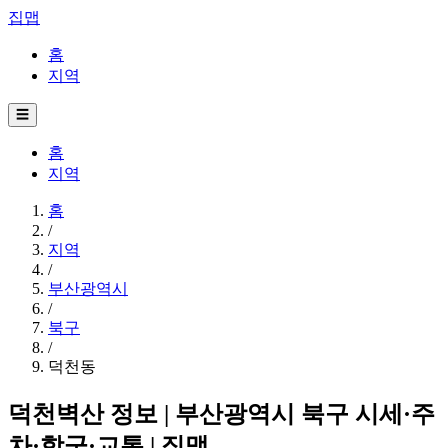
집맵
홈
지역
☰
홈
지역
홈
/
지역
/
부산광역시
/
북구
/
덕천동
덕천벽산 정보 | 부산광역시 북구 시세·주
차·학군·교통 | 집맵