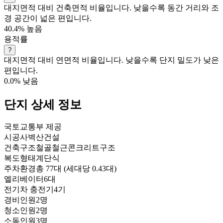
대지면적 대비 건축면적 비율입니다. 낮을수록 동간 거리와 조
경 공간이 넓은 편입니다.
40.4%
높음
용적률
?
대지면적 대비 연면적 비율입니다. 낮을수록 단지 밀도가 낮은
편입니다.
0.0%
낮음
단지 상세 정보
국토교통부 제공
시공사
벽산건설
건축구조
철골철근콘크리트구조
복도형태
계단식
주차환경
총 77대 (세대당 0.43대)
엘리베이터
6대
전기차 충전기
4기
경비인원
2명
청소인원
2명
소독인원
3명