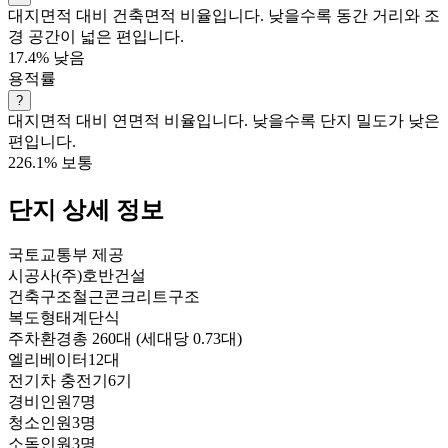
대지면적 대비 건축면적 비율입니다. 낮을수록 동간 거리와 조
경 공간이 넓은 편입니다.
17.4%
낮음
용적률
?
대지면적 대비 연면적 비율입니다. 낮을수록 단지 밀도가 낮은
편입니다.
226.1%
보통
단지 상세 정보
국토교통부 제공
시공사
(주)호반건설
건축구조
철근콘크리트구조
복도형태
계단식
주차환경
총 260대 (세대당 0.73대)
엘리베이터
12대
전기차 충전기
6기
경비인원
7명
청소인원
3명
소독인원
3명