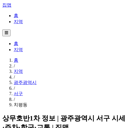
집맵
홈
지역
☰
홈
지역
홈
/
지역
/
광주광역시
/
서구
/
치평동
상무호반1차 정보 | 광주광역시 서구 시세
·주차·학군·교통 | 집맵