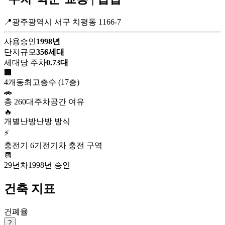
📍광주광역시 서구 치평동 1166-7
사용승인
1998년
단지규모
356세대
세대당 주차
0.73대
🏢
4개동
최고층수 (17층)
🚗
총 260대
주차공간 여유
🔥
개별난방
난방 방식
⚡
충전기 6기
전기차 충전 구역
📆
29년차
1998년 승인
건축 지표
건폐율
?