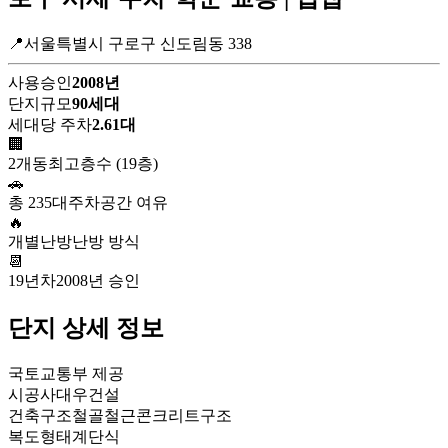
📍서울특별시 구로구 신도림동 338
사용승인
2008년
단지규모
90세대
세대당 주차
2.61대
🏢
2개동
최고층수 (19층)
🚗
총 235대
주차공간 여유
🔥
개별난방
난방 방식
📆
19년차
2008년 승인
단지 상세 정보
국토교통부 제공
시공사
대우건설
건축구조
철골철근콘크리트구조
복도형태
계단식