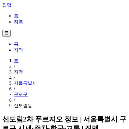
집맵
홈
지역
☰
홈
지역
홈
/
지역
/
서울특별시
/
구로구
/
신도림동
신도림2차 푸르지오 정보 | 서울특별시 구
로구 시세·주차·학군·교통 | 집맵