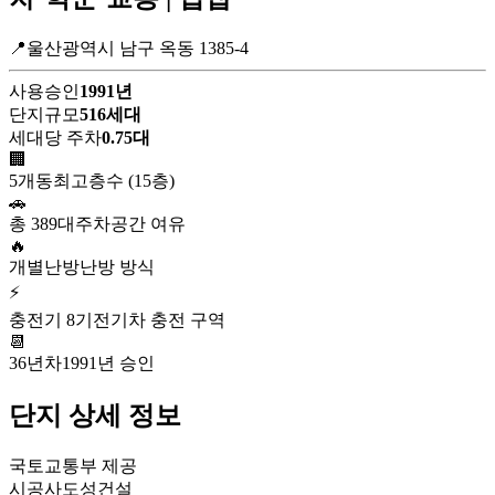
📍울산광역시 남구 옥동 1385-4
사용승인
1991년
단지규모
516세대
세대당 주차
0.75대
🏢
5개동
최고층수 (15층)
🚗
총 389대
주차공간 여유
🔥
개별난방
난방 방식
⚡
충전기 8기
전기차 충전 구역
📆
36년차
1991년 승인
단지 상세 정보
국토교통부 제공
시공사
도성건설