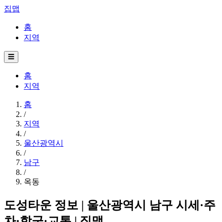
집맵
홈
지역
☰
홈
지역
홈
/
지역
/
울산광역시
/
남구
/
옥동
도성타운 정보 | 울산광역시 남구 시세·주
차·학군·교통 | 집맵