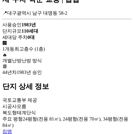
📍대구광역시 남구 대명동 58-2
사용승인
1983년
단지규모
110세대
세대당 주차
0대
🏢
1개동
최고층수 (1층)
🔥
개별난방
난방 방식
📆
44년차
1983년 승인
단지 상세 정보
국토교통부 제공
시공사
모름
복도형태
계단식
주요 평형
24평형(전용 81㎡), 24평형(전용 70㎡), 34평형(전용
84㎡)
집맵