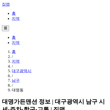
집맵
홈
지역
☰
홈
지역
홈
/
지역
/
대구광역시
/
남구
/
대명동
대명가든맨션 정보 | 대구광역시 남구 시
세·주차·학군·교통 | 집맵