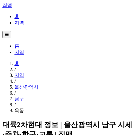
집맵
홈
지역
☰
홈
지역
홈
/
지역
/
울산광역시
/
남구
/
옥동
대륙2차현대 정보 | 울산광역시 남구 시세
·주차·학군·교통 | 집맵