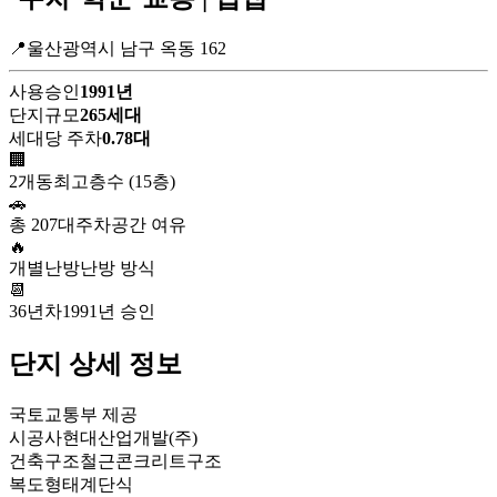
📍울산광역시 남구 옥동 162
사용승인
1991년
단지규모
265세대
세대당 주차
0.78대
🏢
2개동
최고층수 (15층)
🚗
총 207대
주차공간 여유
🔥
개별난방
난방 방식
📆
36년차
1991년 승인
단지 상세 정보
국토교통부 제공
시공사
현대산업개발(주)
건축구조
철근콘크리트구조
복도형태
계단식