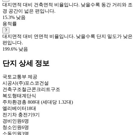
대지면적 대비 건축면적 비율입니다. 낮을수록 동간 거리와 조
경 공간이 넓은 편입니다.
15.3%
낮음
용적률
?
대지면적 대비 연면적 비율입니다. 낮을수록 단지 밀도가 낮은
편입니다.
199.6%
낮음
단지 상세 정보
국토교통부 제공
시공사
(주)포스코건설
건축구조
철근콘크리트구조
복도형태
계단식
주차환경
총 808대 (세대당 1.32대)
엘리베이터
18대
전기차 충전기
9기
경비인원
6명
청소인원
6명
소독인원
3명