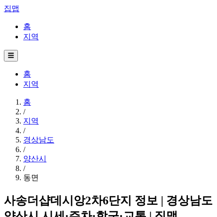
집맵
홈
지역
☰
홈
지역
홈
/
지역
/
경상남도
/
양산시
/
동면
사송더샵데시앙2차6단지 정보 | 경상남도
양산시 시세·주차·학군·교통 | 집맵