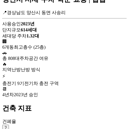
📍경상남도 양산시 동면 사송리
사용승인
2023년
단지규모
614세대
세대당 주차
1.32대
🏢
6개동
최고층수 (25층)
🚗
총 808대
주차공간 여유
🔥
지역난방
난방 방식
⚡
충전기 9기
전기차 충전 구역
📆
4년차
2023년 승인
건축 지표
건폐율
?