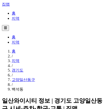
집맵
홈
지역
☰
홈
지역
홈
/
지역
/
경기도
/
고양일산동구
/
백석동
일산와이시티 정보 | 경기도 고양일산동
구 시세·주차·학군·교통 | 집맵