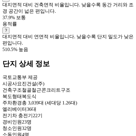
대지면적 대비 건축면적 비율입니다. 낮을수록 동간 거리와 조
경 공간이 넓은 편입니다.
37.9%
보통
용적률
?
대지면적 대비 연면적 비율입니다. 낮을수록 단지 밀도가 낮은
편입니다.
510.5%
높음
단지 상세 정보
국토교통부 제공
시공사
요진건설(주)
건축구조
철골철근콘크리트구조
복도형태
복도식
주차환경
총 3,039대 (세대당 1.26대)
엘리베이터
36대
전기차 충전기
22기
경비인원
23명
청소인원
32명
소독인원
4명