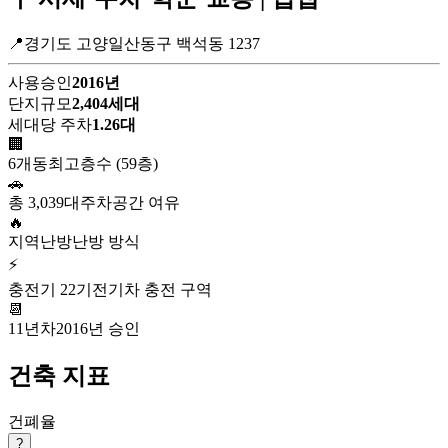
📍경기도 고양일산동구 백석동 1237
사용승인
2016년
단지규모
2,404세대
세대당 주차
1.26대
🏢
6개동
최고층수 (59층)
🚗
총 3,039대
주차공간 여유
🔥
지역난방
난방 방식
⚡
충전기 22기
전기차 충전 구역
📆
11년차
2016년 승인
건축 지표
건폐율
?