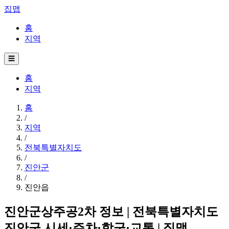
집맵
홈
지역
☰
홈
지역
홈
/
지역
/
전북특별자치도
/
진안군
/
진안읍
진안군상주공2차 정보 | 전북특별자치도
진안군 시세·주차·학군·교통 | 집맵