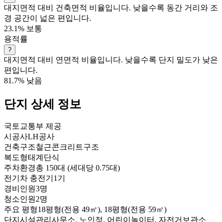
대지면적 대비 건축면적 비율입니다. 낮을수록 동간 거리와 조
경 공간이 넓은 편입니다.
23.1%
보통
용적률
?
대지면적 대비 연면적 비율입니다. 낮을수록 단지 밀도가 낮은
편입니다.
81.7%
낮음
단지 상세 정보
국토교통부 제공
시공사
LH공사
건축구조
철근콘크리트구조
복도형태
계단식
주차환경
총 150대 (세대당 0.75대)
전기차 충전기
1기
경비인원
3명
청소인원
2명
주요 평형
18평형(전용 49㎡), 18평형(전용 59㎡)
단지시설
관리사무소, 노인정, 어린이놀이터, 자전거보관소