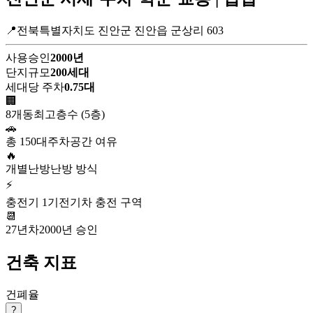
📍전북특별자치도 진안군 진안읍 군상리 603
사용승인
2000년
단지규모
200세대
세대당 주차
0.75대
🏢
8개동
최고층수 (5층)
🚗
총 150대
주차공간 여유
🔥
개별난방
난방 방식
⚡
충전기 1기
전기차 충전 구역
📆
27년차
2000년 승인
건축 지표
건폐율
?