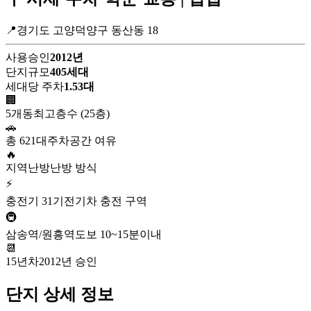
📍경기도 고양덕양구 동산동 18
사용승인
2012년
단지규모
405세대
세대당 주차
1.53대
🏢
5개동
최고층수 (25층)
🚗
총 621대
주차공간 여유
🔥
지역난방
난방 방식
⚡
충전기 31기
전기차 충전 구역
🚇
삼송역/원흥역
도보 10~15분이내
📆
15년차
2012년 승인
단지 상세 정보