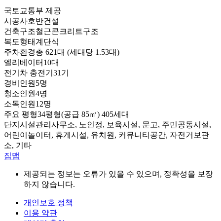
국토교통부 제공
시공사
호반건설
건축구조
철근콘크리트구조
복도형태
계단식
주차환경
총 621대 (세대당 1.53대)
엘리베이터
10대
전기차 충전기
31기
경비인원
5명
청소인원
4명
소독인원
12명
주요 평형
34평형(공급 85㎡) 405세대
단지시설
관리사무소, 노인정, 보육시설, 문고, 주민공동시설,
어린이놀이터, 휴게시설, 유치원, 커뮤니티공간, 자전거보관
소, 기타
집맵
제공되는 정보는 오류가 있을 수 있으며, 정확성을 보장
하지 않습니다.
개인보호 정책
이용 약관