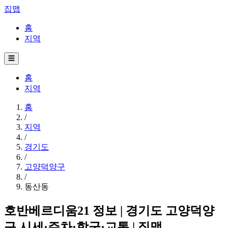
집맵
홈
지역
☰
홈
지역
홈
/
지역
/
경기도
/
고양덕양구
/
동산동
호반베르디움21 정보 | 경기도 고양덕양
구 시세·주차·학군·교통 | 집맵