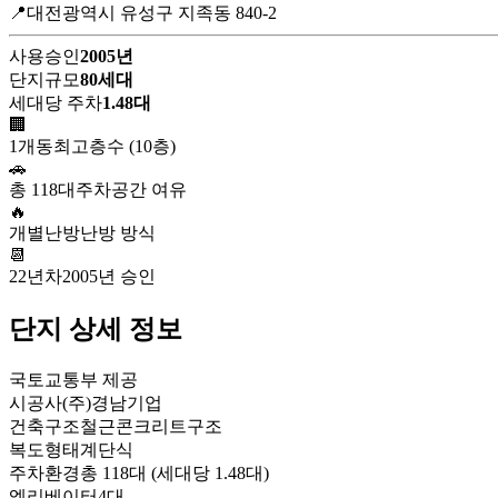
📍대전광역시 유성구 지족동 840-2
사용승인
2005년
단지규모
80세대
세대당 주차
1.48대
🏢
1개동
최고층수 (10층)
🚗
총 118대
주차공간 여유
🔥
개별난방
난방 방식
📆
22년차
2005년 승인
단지 상세 정보
국토교통부 제공
시공사
(주)경남기업
건축구조
철근콘크리트구조
복도형태
계단식
주차환경
총 118대 (세대당 1.48대)
엘리베이터
4대