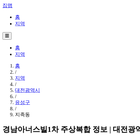
집맵
홈
지역
☰
홈
지역
홈
/
지역
/
대전광역시
/
유성구
/
지족동
경남아너스빌1차 주상복합 정보 | 대전광역