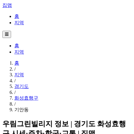
집맵
홈
지역
☰
홈
지역
홈
/
지역
/
경기도
/
화성효행구
/
기안동
우림그린빌리지 정보 | 경기도 화성효행
구 시세·주차·학군·교통 | 집맵