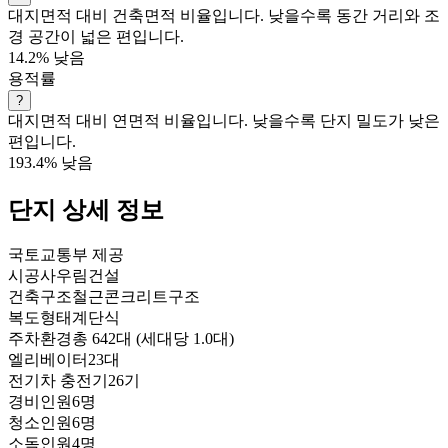
대지면적 대비 건축면적 비율입니다. 낮을수록 동간 거리와 조
경 공간이 넓은 편입니다.
14.2%
낮음
용적률
?
대지면적 대비 연면적 비율입니다. 낮을수록 단지 밀도가 낮은
편입니다.
193.4%
낮음
단지 상세 정보
국토교통부 제공
시공사
우림건설
건축구조
철근콘크리트구조
복도형태
계단식
주차환경
총 642대 (세대당 1.0대)
엘리베이터
23대
전기차 충전기
26기
경비인원
6명
청소인원
6명
소독인원
4명