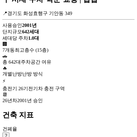
📍경기도 화성효행구 기안동 349
사용승인
2001년
단지규모
642세대
세대당 주차
1.0대
🏢
7개동
최고층수 (15층)
🚗
총 642대
주차공간 여유
🔥
개별난방
난방 방식
⚡
충전기 26기
전기차 충전 구역
📆
26년차
2001년 승인
건축 지표
건폐율
?