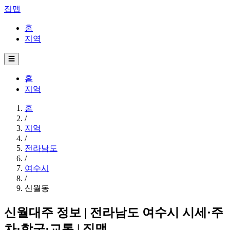
집맵
홈
지역
☰
홈
지역
홈
/
지역
/
전라남도
/
여수시
/
신월동
신월대주 정보 | 전라남도 여수시 시세·주
차·학군·교통 | 집맵