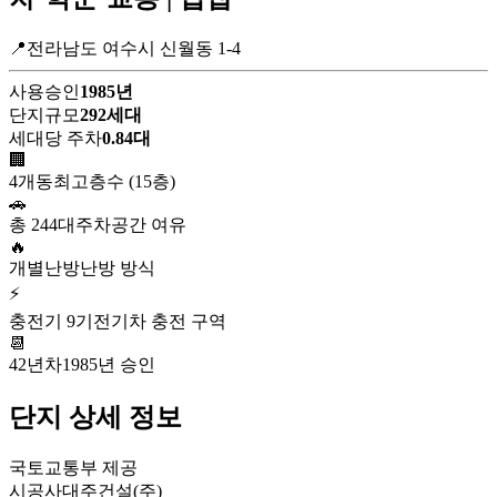
📍전라남도 여수시 신월동 1-4
사용승인
1985년
단지규모
292세대
세대당 주차
0.84대
🏢
4개동
최고층수 (15층)
🚗
총 244대
주차공간 여유
🔥
개별난방
난방 방식
⚡
충전기 9기
전기차 충전 구역
📆
42년차
1985년 승인
단지 상세 정보
국토교통부 제공
시공사
대주건설(주)