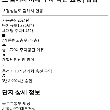
📍경상남도 김해시 안동
사용승인
2024년
단지규모
1,380세대
세대당 주차
1.25대
🏢
7개동
최고층수 (47층)
🚗
총 1,729대
주차공간 여유
🔥
개별난방
난방 방식
⚡
충전기 10기
전기차 충전 구역
📆
3년차
2024년 승인
단지 상세 정보
국토교통부 제공
시공사
(주)대우건설