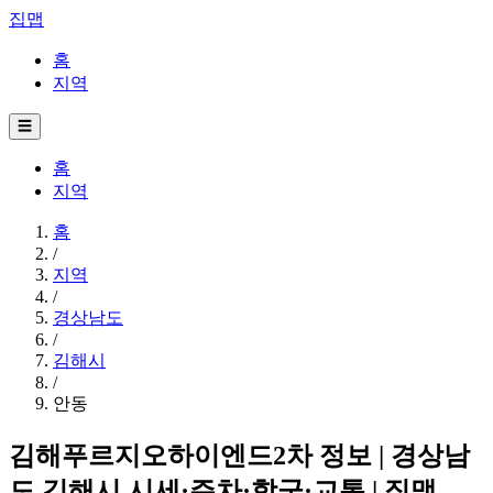
집맵
홈
지역
☰
홈
지역
홈
/
지역
/
경상남도
/
김해시
/
안동
김해푸르지오하이엔드2차 정보 | 경상남
도 김해시 시세·주차·학군·교통 | 집맵