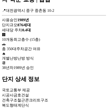
📍대전광역시 중구 중촌동 10-2
사용승인
1989년
단지규모
876세대
세대당 주차
0.4대
🏢
10개동
최고층수 (15층)
🚗
총 350대
주차공간 여유
🔥
개별난방
난방 방식
📆
38년차
1989년 승인
단지 상세 정보
국토교통부 제공
시공사
금호건설
건축구조
철근콘크리트구조
복도형태
계단식