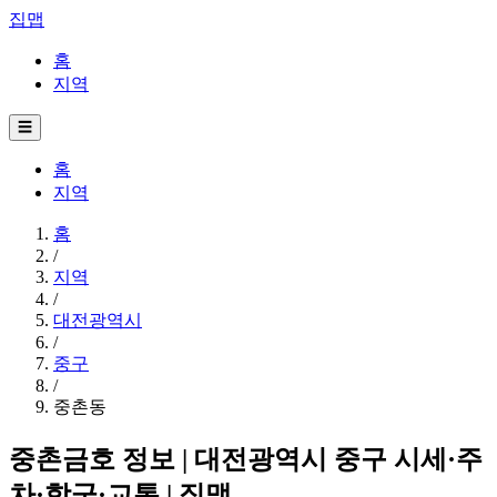
집맵
홈
지역
☰
홈
지역
홈
/
지역
/
대전광역시
/
중구
/
중촌동
중촌금호 정보 | 대전광역시 중구 시세·주
차·학군·교통 | 집맵