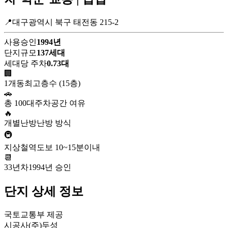
📍대구광역시 북구 태전동 215-2
사용승인
1994년
단지규모
137세대
세대당 주차
0.73대
🏢
1개동
최고층수 (15층)
🚗
총 100대
주차공간 여유
🔥
개별난방
난방 방식
🚇
지상철역
도보 10~15분이내
📆
33년차
1994년 승인
단지 상세 정보
국토교통부 제공
시공사
(주)두성