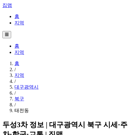
집맵
홈
지역
☰
홈
지역
홈
/
지역
/
대구광역시
/
북구
/
태전동
두성3차 정보 | 대구광역시 북구 시세·주
차·학군·교통 | 집맵