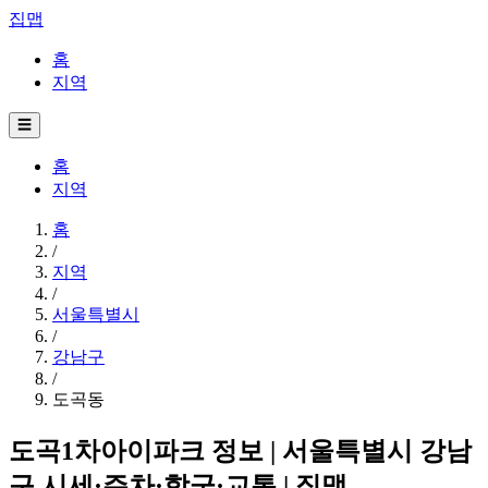
집맵
홈
지역
☰
홈
지역
홈
/
지역
/
서울특별시
/
강남구
/
도곡동
도곡1차아이파크 정보 | 서울특별시 강남
구 시세·주차·학군·교통 | 집맵