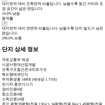
대지면적 대비 건축면적 비율입니다. 낮을수록 동간 거리와 조
경 공간이 넓은 편입니다.
19.0%
낮음
용적률
?
대지면적 대비 연면적 비율입니다. 낮을수록 단지 밀도가 낮은
편입니다.
296.0%
보통
단지 상세 정보
국토교통부 제공
시공사
현대산업개발
건축구조
철근콘크리트구조
복도형태
계단식
주차환경
총 548대 (세대당 1.71대)
전기차 충전기
11기
경비인원
6명
청소인원
4명
소독인원
24명
주요 평형
39평형(전용 130㎡), 34평형(전용 84㎡), 49평형(전용