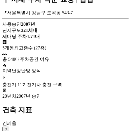
📍서울특별시 강남구 도곡동 543-7
사용승인
2007년
단지규모
321세대
세대당 주차
1.71대
🏢
5개동
최고층수 (27층)
🚗
총 548대
주차공간 여유
🔥
지역난방
난방 방식
⚡
충전기 11기
전기차 충전 구역
📆
20년차
2007년 승인
건축 지표
건폐율
?