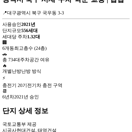
📍대구광역시 북구 국우동 3-3
사용승인
2021년
단지규모
556세대
세대당 주차
1.32대
🏢
6개동
최고층수 (24층)
🚗
총 734대
주차공간 여유
🔥
개별난방
난방 방식
⚡
충전기 20기
전기차 충전 구역
📆
6년차
2021년 승인
단지 상세 정보
국토교통부 제공
시공사
현대건설, 태영건설