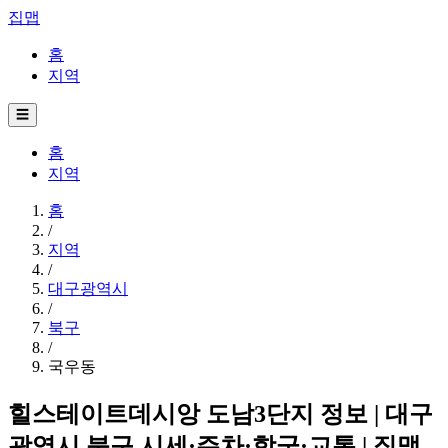
집맵
홈
지역
☰
홈
지역
홈
/
지역
/
대구광역시
/
북구
/
국우동
힐스테이트데시앙 도남3단지 정보 | 대구
광역시 북구 시세·주차·학군·교통 | 집맵