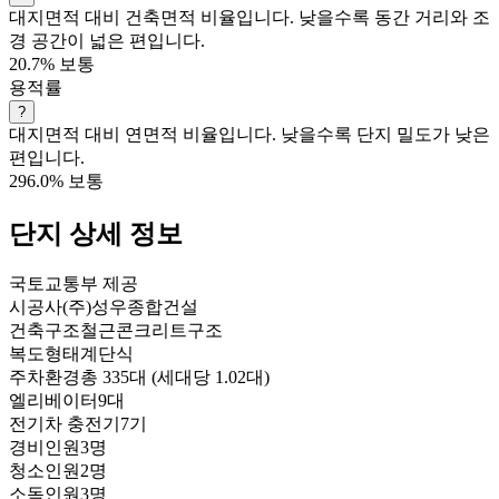
대지면적 대비 건축면적 비율입니다. 낮을수록 동간 거리와 조
경 공간이 넓은 편입니다.
20.7%
보통
용적률
?
대지면적 대비 연면적 비율입니다. 낮을수록 단지 밀도가 낮은
편입니다.
296.0%
보통
단지 상세 정보
국토교통부 제공
시공사
(주)성우종합건설
건축구조
철근콘크리트구조
복도형태
계단식
주차환경
총 335대 (세대당 1.02대)
엘리베이터
9대
전기차 충전기
7기
경비인원
3명
청소인원
2명
소독인원
3명