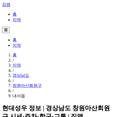
집맵
홈
지역
☰
홈
지역
홈
/
지역
/
경상남도
/
창원마산회원구
/
내서읍
현대성우 정보 | 경상남도 창원마산회원
구 시세·주차·학군·교통 | 집맵