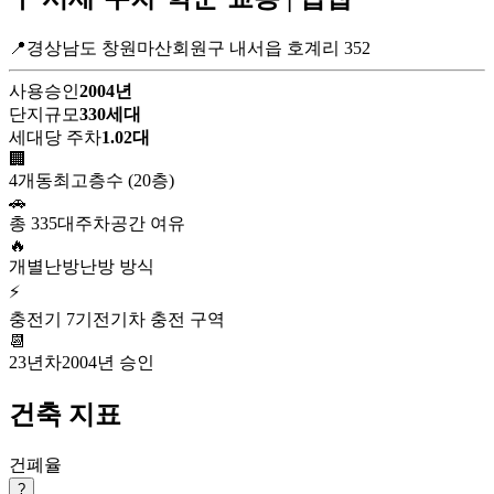
📍경상남도 창원마산회원구 내서읍 호계리 352
사용승인
2004년
단지규모
330세대
세대당 주차
1.02대
🏢
4개동
최고층수 (20층)
🚗
총 335대
주차공간 여유
🔥
개별난방
난방 방식
⚡
충전기 7기
전기차 충전 구역
📆
23년차
2004년 승인
건축 지표
건폐율
?