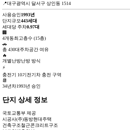
📍대구광역시 달서구 상인동 1514
사용승인
1993년
단지규모
443세대
세대당 주차
0.97대
🏢
4개동
최고층수 (15층)
🚗
총 430대
주차공간 여유
🔥
개별난방
난방 방식
⚡
충전기 10기
전기차 충전 구역
📆
34년차
1993년 승인
단지 상세 정보
국토교통부 제공
시공사
(주)동방현대주택
건축구조
철근콘크리트구조