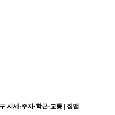
 시세·주차·학군·교통 | 집맵