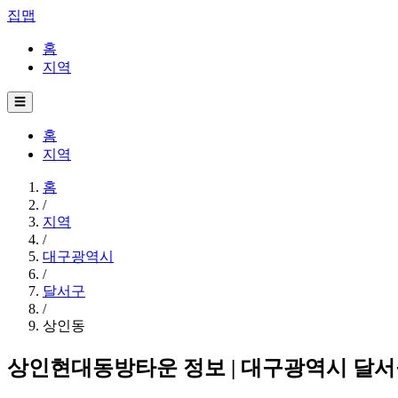
집맵
홈
지역
☰
홈
지역
홈
/
지역
/
대구광역시
/
달서구
/
상인동
상인현대동방타운 정보 | 대구광역시 달서구