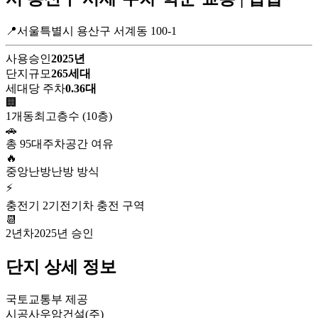
📍서울특별시 용산구 서계동 100-1
사용승인
2025년
단지규모
265세대
세대당 주차
0.36대
🏢
1개동
최고층수 (10층)
🚗
총 95대
주차공간 여유
🔥
중앙난방
난방 방식
⚡
충전기 2기
전기차 충전 구역
📆
2년차
2025년 승인
단지 상세 정보
국토교통부 제공
시공사
우암건설(주)