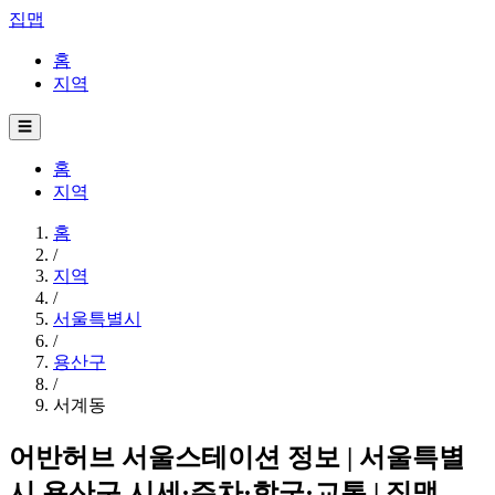
집맵
홈
지역
☰
홈
지역
홈
/
지역
/
서울특별시
/
용산구
/
서계동
어반허브 서울스테이션 정보 | 서울특별
시 용산구 시세·주차·학군·교통 | 집맵