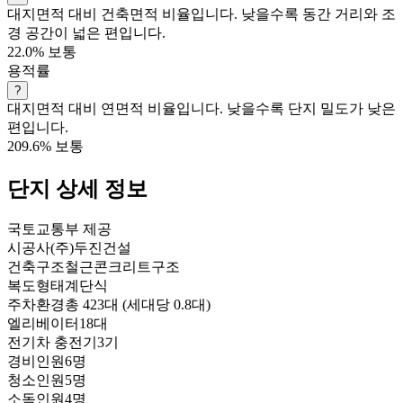
대지면적 대비 건축면적 비율입니다. 낮을수록 동간 거리와 조
경 공간이 넓은 편입니다.
22.0%
보통
용적률
?
대지면적 대비 연면적 비율입니다. 낮을수록 단지 밀도가 낮은
편입니다.
209.6%
보통
단지 상세 정보
국토교통부 제공
시공사
(주)두진건설
건축구조
철근콘크리트구조
복도형태
계단식
주차환경
총 423대 (세대당 0.8대)
엘리베이터
18대
전기차 충전기
3기
경비인원
6명
청소인원
5명
소독인원
4명