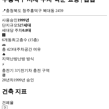
📍충청북도 청주흥덕구 복대동 2459
사용승인
1999년
단지규모
527세대
세대당 주차
0.8대
🏢
6개동
최고층수 (15층)
🚗
총 423대
주차공간 여유
🔥
지역난방
난방 방식
⚡
충전기 3기
전기차 충전 구역
📆
28년차
1999년 승인
건축 지표
건폐율
?