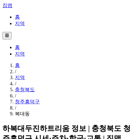
집맵
홈
지역
☰
홈
지역
홈
/
지역
/
충청북도
/
청주흥덕구
/
복대동
하복대두진하트리움 정보 | 충청북도 청
주흥덕구 시세·주차·학군·교통 | 집맵