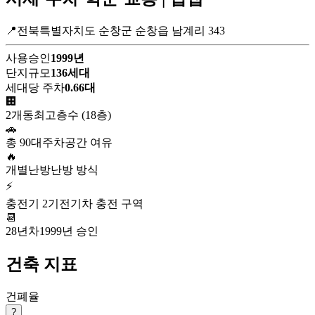
📍전북특별자치도 순창군 순창읍 남계리 343
사용승인
1999년
단지규모
136세대
세대당 주차
0.66대
🏢
2개동
최고층수 (18층)
🚗
총 90대
주차공간 여유
🔥
개별난방
난방 방식
⚡
충전기 2기
전기차 충전 구역
📆
28년차
1999년 승인
건축 지표
건폐율
?