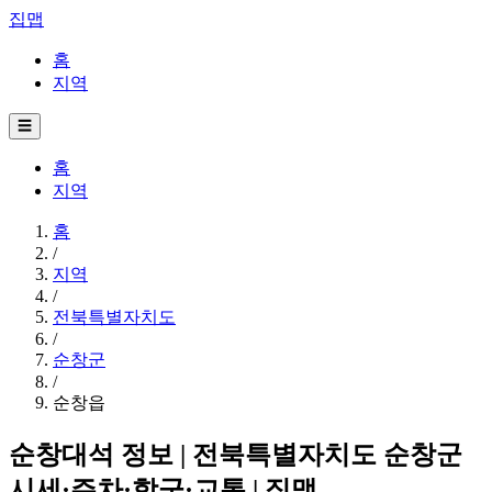
집맵
홈
지역
☰
홈
지역
홈
/
지역
/
전북특별자치도
/
순창군
/
순창읍
순창대석 정보 | 전북특별자치도 순창군
시세·주차·학군·교통 | 집맵