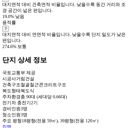
대지면적 대비 건축면적 비율입니다. 낮을수록 동간 거리와 조
경 공간이 넓은 편입니다.
19.0%
낮음
용적률
?
대지면적 대비 연면적 비율입니다. 낮을수록 단지 밀도가 낮은
편입니다.
274.6%
보통
단지 상세 정보
국토교통부 제공
시공사
거림건설
건축구조
철골철근콘크리트구조
복도형태
복도식
주차환경
총 90대 (세대당 0.66대)
전기차 충전기
2기
경비인원
3명
청소인원
3명
주요 평형
18평형(전용 59㎡), 39평형(전용 120㎡)
집맵