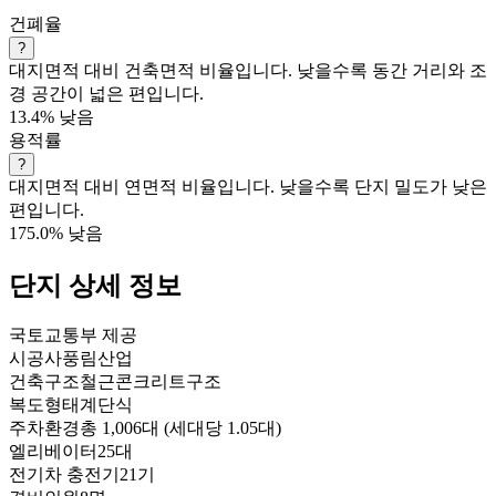
건폐율
?
대지면적 대비 건축면적 비율입니다. 낮을수록 동간 거리와 조
경 공간이 넓은 편입니다.
13.4%
낮음
용적률
?
대지면적 대비 연면적 비율입니다. 낮을수록 단지 밀도가 낮은
편입니다.
175.0%
낮음
단지 상세 정보
국토교통부 제공
시공사
풍림산업
건축구조
철근콘크리트구조
복도형태
계단식
주차환경
총 1,006대 (세대당 1.05대)
엘리베이터
25대
전기차 충전기
21기