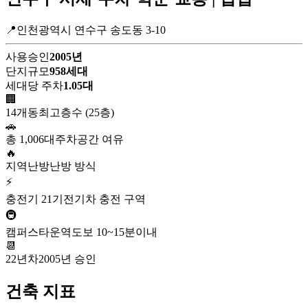
📍인천광역시 연수구 송도동 3-10
사용승인
2005년
단지규모
958세대
세대당 주차
1.05대
🏢
14개동
최고층수 (25층)
🚗
총 1,006대
주차공간 여유
🔥
지역난방
난방 방식
⚡
충전기 21기
전기차 충전 구역
🚇
캠퍼스타운역
도보 10~15분이내
📆
22년차
2005년 승인
건축 지표