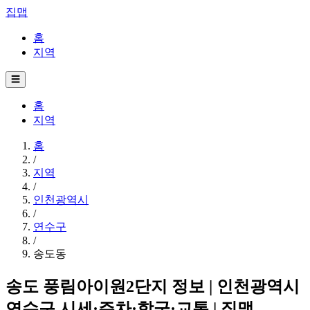
집맵
홈
지역
☰
홈
지역
홈
/
지역
/
인천광역시
/
연수구
/
송도동
송도 풍림아이원2단지 정보 | 인천광역시
연수구 시세·주차·학군·교통 | 집맵