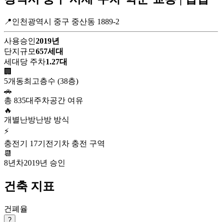
📍인천광역시 중구 중산동 1889-2
사용승인
2019년
단지규모
657세대
세대당 주차
1.27대
🏢
5개동
최고층수 (38층)
🚗
총 835대
주차공간 여유
🔥
개별난방
난방 방식
⚡
충전기 17기
전기차 충전 구역
📆
8년차
2019년 승인
건축 지표
건폐율
?