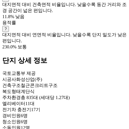
대지면적 대비 건축면적 비율입니다. 낮을수록 동간 거리와 조
경 공간이 넓은 편입니다.
11.8%
낮음
용적률
?
대지면적 대비 연면적 비율입니다. 낮을수록 단지 밀도가 낮은
편입니다.
230.0%
보통
단지 상세 정보
국토교통부 제공
시공사
화성산업(주)
건축구조
철근콘크리트구조
복도형태
계단식
주차환경
총 835대 (세대당 1.27대)
엘리베이터
11대
전기차 충전기
17기
경비인원
6명
청소인원
6명
소독인원
12명