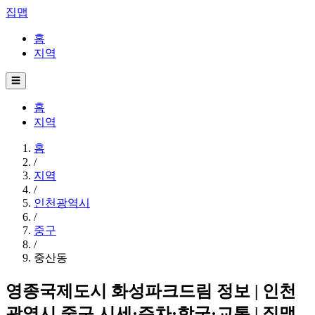
집맵
홈
지역
☰
홈
지역
홈
/
지역
/
인천광역시
/
중구
/
중산동
영종국제도시 화성파크드림 정보 | 인천
광역시 중구 시세·주차·학군·교통 | 집맵