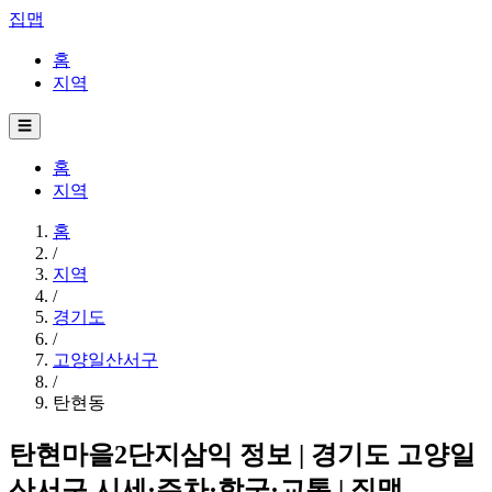
집맵
홈
지역
☰
홈
지역
홈
/
지역
/
경기도
/
고양일산서구
/
탄현동
탄현마을2단지삼익 정보 | 경기도 고양일
산서구 시세·주차·학군·교통 | 집맵