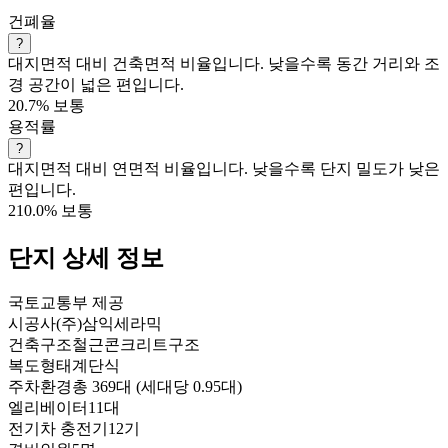
건폐율
?
대지면적 대비 건축면적 비율입니다. 낮을수록 동간 거리와 조
경 공간이 넓은 편입니다.
20.7%
보통
용적률
?
대지면적 대비 연면적 비율입니다. 낮을수록 단지 밀도가 낮은
편입니다.
210.0%
보통
단지 상세 정보
국토교통부 제공
시공사
(주)삼익세라믹
건축구조
철근콘크리트구조
복도형태
계단식
주차환경
총 369대 (세대당 0.95대)
엘리베이터
11대
전기차 충전기
12기