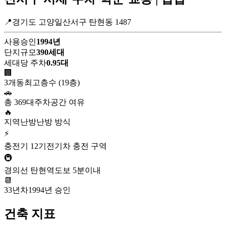
📍경기도 고양일산서구 탄현동 1487
사용승인
1994년
단지규모
390세대
세대당 주차
0.95대
🏢
3개동
최고층수 (19층)
🚗
총 369대
주차공간 여유
🔥
지역난방
난방 방식
⚡
충전기 12기
전기차 충전 구역
🚇
경의선 탄현역
도보 5분이내
📆
33년차
1994년 승인
건축 지표