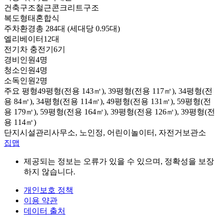
건축구조
철근콘크리트구조
복도형태
혼합식
주차환경
총 284대 (세대당 0.95대)
엘리베이터
12대
전기차 충전기
6기
경비인원
4명
청소인원
4명
소독인원
2명
주요 평형
49평형(전용 143㎡), 39평형(전용 117㎡), 34평형(전
용 84㎡), 34평형(전용 114㎡), 49평형(전용 131㎡), 59평형(전
용 179㎡), 59평형(전용 164㎡), 39평형(전용 126㎡), 39평형(전
용 114㎡)
단지시설
관리사무소, 노인정, 어린이놀이터, 자전거보관소
집맵
제공되는 정보는 오류가 있을 수 있으며, 정확성을 보장
하지 않습니다.
개인보호 정책
이용 약관
데이터 출처