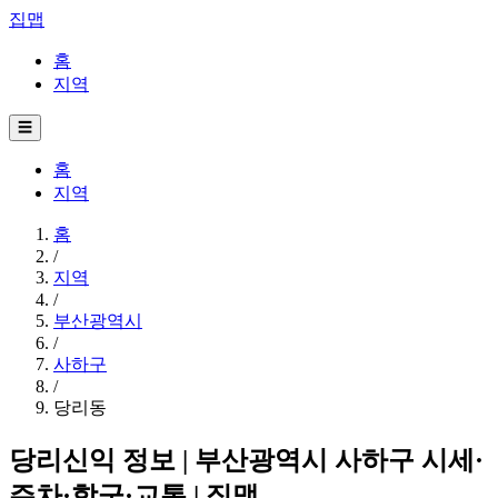
집맵
홈
지역
☰
홈
지역
홈
/
지역
/
부산광역시
/
사하구
/
당리동
당리신익 정보 | 부산광역시 사하구 시세·
주차·학군·교통 | 집맵